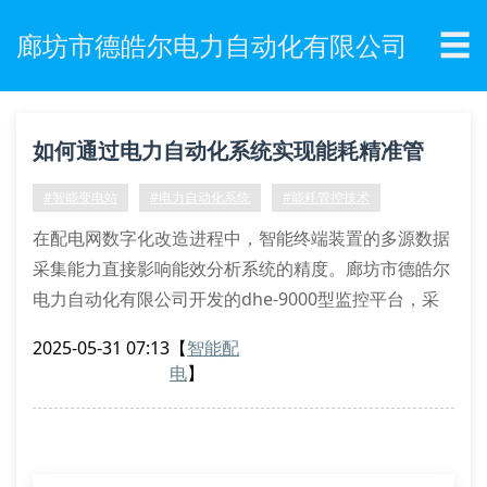
☰
廊坊市德皓尔电力自动化有限公司
如何通过电力自动化系统实现能耗精准管
控？
#智能变电站
#电力自动化系统
#能耗管控技术
在配电网数字化改造进程中，智能终端装置的多源数据
采集能力直接影响能效分析系统的精度。廊坊市德皓尔
电力自动化有限公司开发的dhe-9000型监控平台，采
用iec 61850规约实现分布式能源接入，其故障录波分
2025-05-31 07:13
【
智能配
辨率达到128点/周波，可精确识别暂态电能质量扰动。
电
】
核心技术的突破性进展
通过同步相量测量单元(pmu)与scada系统的异构数据
融合，德皓尔研制的动态无功补偿装置实现0.02秒级响
应速