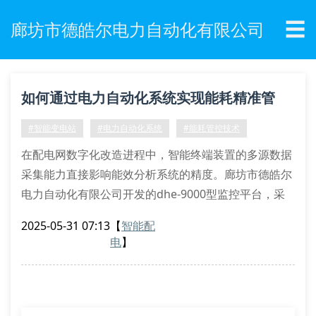
☰
廊坊市德皓尔电力自动化有限公司
如何通过电力自动化系统实现能耗精准管
控？
#智能变电站
#电力自动化系统
#能耗管控技术
在配电网数字化改造进程中，智能终端装置的多源数据
采集能力直接影响能效分析系统的精度。廊坊市德皓尔
电力自动化有限公司开发的dhe-9000型监控平台，采
用iec 61850规约实现分布式能源接入，其故障录波分
2025-05-31 07:13
【
智能配
辨率达到128点/周波，可精确识别暂态电能质量扰动。
电
】
核心技术的突破性进展
通过同步相量测量单元(pmu)与scada系统的异构数据
融合，德皓尔研制的动态无功补偿装置实现0.02秒级响
应速